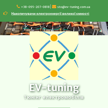
Перейти
до
+38-095-207-0818
sto@ev-tuning.com.ua
вмісту
Накопичувачи електроенергії великої ємності
EV-tuning
Тюнінг електромобілів