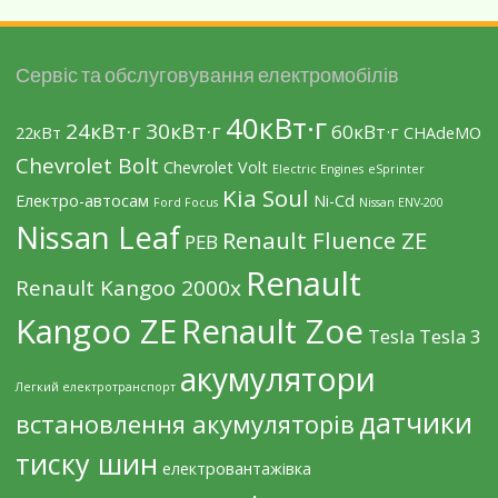
Сервіс та обслуговування електромобілів
40кВт·г
24кВт·г
30кВт·г
60кВт·г
22кВт
CHAdeMO
Chevrolet Bolt
Chevrolet Volt
Electric Engines
eSprinter
Kia Soul
Eлектро-автосам
Ni-Cd
Ford Focus
Nissan ENV-200
Nissan Leaf
Renault Fluence ZE
PEB
Renault
Renault Kangoo 2000х
Kangoo ZE
Renault Zoe
Tesla
Tesla 3
акумулятори
Легкий електротранспорт
датчики
встановлення акумуляторів
тиску шин
електровантажівка