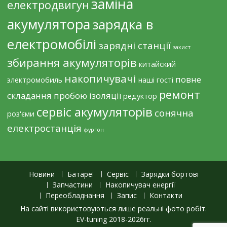
заміна
електродвигун
акумулятора
зарядка в
електромобілі
зарядні станції
захист
збирання акумуляторів
китайский
накопичувачі
повне
электромобиль
наші гості
ремонт
складання
пробою ізоляції
редуктор
сервіс акумуляторів
сонячна
роз'єми
електростанція
фургон
Новини
Батареї
Сервіс
Зарядки бортові
Запчастини
Накопичувач енергії
Переобладнання
Запис
Контакти
На сайті використовуються лише реальні фото робіт.
EV-tuning 2018-2026гг.