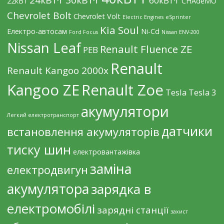
24кВт·г
30кВт·г
60кВт·г
22кВт
CHAdeMO
Chevrolet Bolt
Chevrolet Volt
Electric Engines
eSprinter
Kia Soul
Eлектро-автосам
Ni-Cd
Ford Focus
Nissan ENV-200
Nissan Leaf
Renault Fluence ZE
PEB
Renault
Renault Kangoo 2000х
Kangoo ZE
Renault Zoe
Tesla
Tesla 3
акумулятори
Легкий електротранспорт
датчики
встановлення акумуляторів
тиску шин
електровантажівка
заміна
електродвигун
акумулятора
зарядка в
електромобілі
зарядні станції
захист