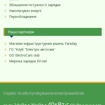
Збільшення потужності зарядки
Накопичувач енергії
Переобладнання
Наші партнери
Магазин інфраструктурних рішень Faraday
ГО "Клуб "Електро-автосам
"
ОО ElectroCars club
Мережа зарядок EV-net
Сервіс та обслуговування електромобілів
40кВт·г