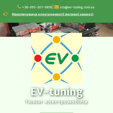
Перейти
до
+38-095-207-0818
sto@ev-tuning.com.ua
вмісту
Накопичувачи електроенергії великої ємності
EV-tuning
Тюнінг електромобілів