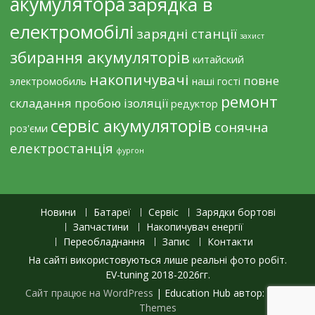
акумулятора
зарядка в
електромобілі
зарядні станції
захист
збирання акумуляторів
китайский
накопичувачі
повне
электромобиль
наші гості
ремонт
складання
пробою ізоляції
редуктор
сервіс акумуляторів
сонячна
роз'єми
електростанція
фургон
Новини
Батареї
Сервіс
Зарядки бортові
Запчастини
Накопичувач енергії
Переобладнання
Запис
Контакти
На сайті використовуються лише реальні фото робіт.
EV-tuning 2018-2026гг.
Сайт працює на WordPress
|
Education Hub автор:
WEN
Themes