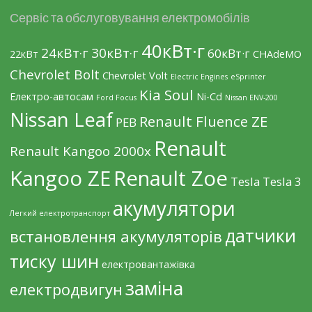
Сервіс та обслуговування електромобілів
40кВт·г
24кВт·г
30кВт·г
60кВт·г
22кВт
CHAdeMO
Chevrolet Bolt
Chevrolet Volt
Electric Engines
eSprinter
Kia Soul
Eлектро-автосам
Ni-Cd
Ford Focus
Nissan ENV-200
Nissan Leaf
Renault Fluence ZE
PEB
Renault
Renault Kangoo 2000х
Kangoo ZE
Renault Zoe
Tesla
Tesla 3
акумулятори
Легкий електротранспорт
датчики
встановлення акумуляторів
тиску шин
електровантажівка
заміна
електродвигун