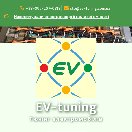
Перейти
до
+38-095-207-0818
sto@ev-tuning.com.ua
вмісту
Накопичувачи електроенергії великої ємності
EV-tuning
Тюнінг електромобілів