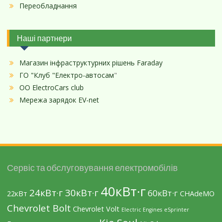
Переобладнання
Наші партнери
Магазин інфраструктурних рішень Faraday
ГО "Клуб "Електро-автосам
"
ОО ElectroCars club
Мережа зарядок EV-net
Сервіс та обслуговування електромобілів
40кВт·г
24кВт·г
30кВт·г
60кВт·г
22кВт
CHAdeMO
Chevrolet Bolt
Chevrolet Volt
Electric Engines
eSprinter