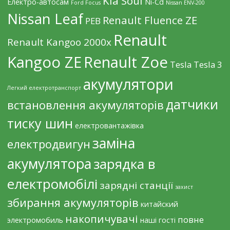
Kia Soul
Eлектро-автосам
Ni-Cd
Ford Focus
Nissan ENV-200
Nissan Leaf
Renault Fluence ZE
PEB
Renault
Renault Kangoo 2000х
Kangoo ZE
Renault Zoe
Tesla
Tesla 3
акумулятори
Легкий електротранспорт
датчики
встановлення акумуляторів
тиску шин
електровантажівка
заміна
електродвигун
акумулятора
зарядка в
електромобілі
зарядні станції
захист
збирання акумуляторів
китайский
накопичувачі
повне
электромобиль
наші гості