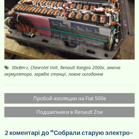
30кВт·г
,
Chevrolet Volt
,
Renault Kangoo 2000х
,
заміна
акумулятора
,
зарядні станції
,
повне складання
Навігація
Пробой изоляции на Fiat 500e
записів
Подшипники в Renault Zoe
2 коментарі до “Собрали старую электро-