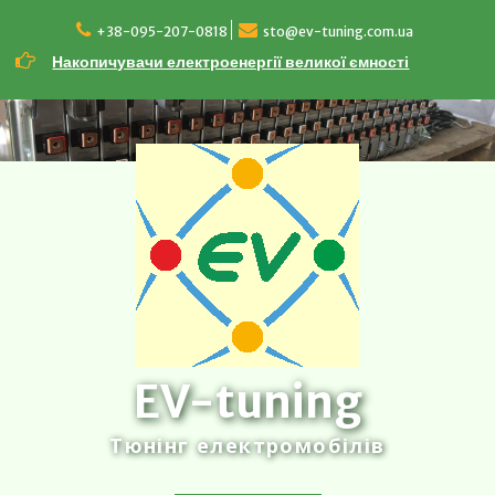
Перейти
до
+38-095-207-0818
sto@ev-tuning.com.ua
вмісту
Накопичувачи електроенергії великої ємності
EV-tuning
Тюнінг електромобілів