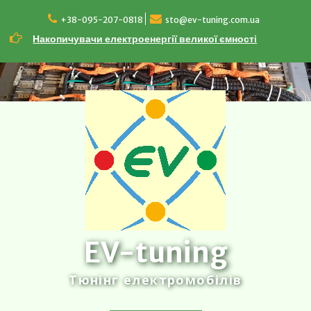
Перейти
до
+38-095-207-0818
sto@ev-tuning.com.ua
вмісту
Накопичувачи електроенергії великої ємності
EV-tuning
Тюнінг електромобілів