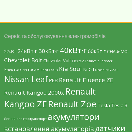
Сервіс та обслуговування електромобілів
40кВт·г
24кВт·г
30кВт·г
60кВт·г
22кВт
CHAdeMO
Chevrolet Bolt
Chevrolet Volt
Electric Engines
eSprinter
Kia Soul
Eлектро-автосам
Ni-Cd
Ford Focus
Nissan ENV-200
Nissan Leaf
Renault Fluence ZE
PEB
Renault
Renault Kangoo 2000х
Kangoo ZE
Renault Zoe
Tesla
Tesla 3
акумулятори
Легкий електротранспорт
датчики
встановлення акумуляторів