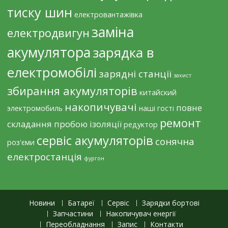
тиску шин
електровантажівка
заміна
електродвигун
акумулятора
зарядка в
електромобілі
зарядні станції
захист
збирання акумуляторів
китайский
накопичувачі
повне
электромобиль
наші гості
ремонт
складання
пробою ізоляції
редуктор
сервіс акумуляторів
сонячна
роз'єми
електростанція
фургон
Новини
Батареї
Сервіс
Зарядки бортові
Запчастини
Накопичувач енергії
Переобладнання
Запис
Контакти