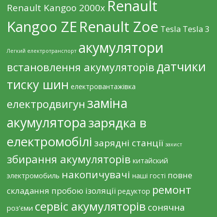
Renault
Renault Kangoo 2000х
Kangoo ZE
Renault Zoe
Tesla
Tesla 3
акумулятори
Легкий електротранспорт
датчики
встановлення акумуляторів
тиску шин
електровантажівка
заміна
електродвигун
акумулятора
зарядка в
електромобілі
зарядні станції
захист
збирання акумуляторів
китайский
накопичувачі
повне
электромобиль
наші гості
ремонт
складання
пробою ізоляції
редуктор
сервіс акумуляторів
сонячна
роз'єми