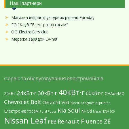
Наші партнери
Магазин інфраструктурних рішень Faraday
ГО "Клуб "Електро-автосам
"
ОО ElectroCars club
Мережа зарядок EV-net
Сервіс та обслуговування електромобілів
40кВт·г
24кВт·г
30кВт·г
60кВт·г
22кВт
CHAdeMO
Chevrolet Bolt
Chevrolet Volt
Electric Engines
eSprinter
Kia Soul
Eлектро-автосам
Ni-Cd
Ford Focus
Nissan ENV-200
Nissan Leaf
Renault Fluence ZE
PEB