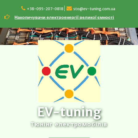
Перейти
до
+38-095-207-0818
sto@ev-tuning.com.ua
вмісту
Накопичувачи електроенергії великої ємності
EV-tuning
Тюнінг електромобілів