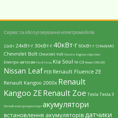
Сервіс та обслуговування електромобілів
40кВт·г
24кВт·г
30кВт·г
60кВт·г
22кВт
CHAdeMO
Chevrolet Bolt
Chevrolet Volt
Electric Engines
eSprinter
Kia Soul
Eлектро-автосам
Ni-Cd
Ford Focus
Nissan ENV-200
Nissan Leaf
Renault Fluence ZE
PEB
Renault
Renault Kangoo 2000х
Kangoo ZE
Renault Zoe
Tesla
Tesla 3
акумулятори
Легкий електротранспорт
датчики
встановлення акумуляторів