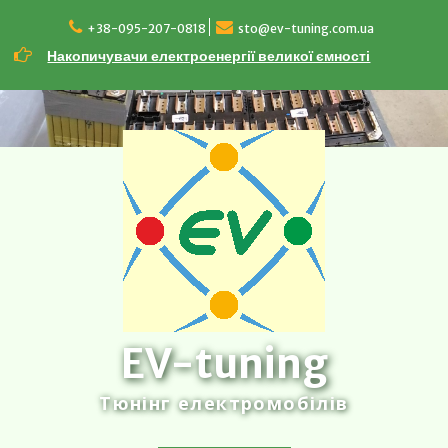
Перейти
до
+38-095-207-0818
sto@ev-tuning.com.ua
вмісту
Накопичувачи електроенергії великої ємності
EV-tuning
Тюнінг електромобілів