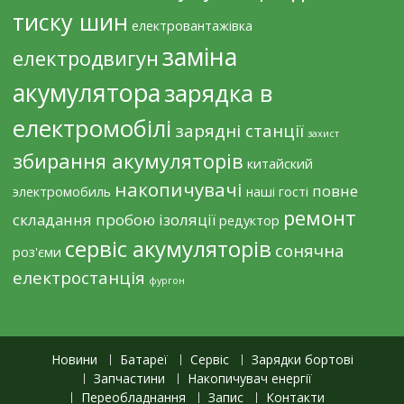
тиску шин
електровантажівка
заміна
електродвигун
акумулятора
зарядка в
електромобілі
зарядні станції
захист
збирання акумуляторів
китайский
накопичувачі
повне
электромобиль
наші гості
ремонт
складання
пробою ізоляції
редуктор
сервіс акумуляторів
сонячна
роз'єми
електростанція
фургон
Новини
Батареї
Сервіс
Зарядки бортові
Запчастини
Накопичувач енергії
Переобладнання
Запис
Контакти